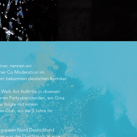
iner, nennen wir
einer Co Moderation im
inem bekannten deutschen Komiker.
Walk Act Auftritte in diversen
genen Partyabendenden, wo Gina
er folgte mit einem
er Club, wo sie 5 Jahre ihr
ragqueen Nord Deutschland
ies war der Durchbruch in eine