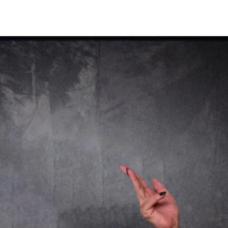
About
Gina macht Schule
A Night 2 Remember
KULT 