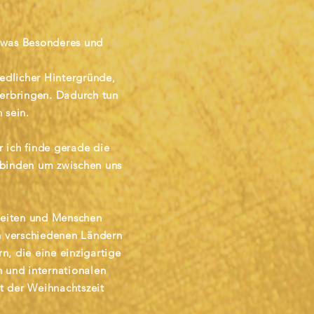
twas Besonderes und
iedlicher Hintergründe,
rbringen. Dadurch tun
 sein.
r ich finde gerade die
rbinden um zwischen uns
reiten und Menschen
n verschiedenen Ländern
n, die eine einzigartige
n und internationalen
t der Weihnachtszeit