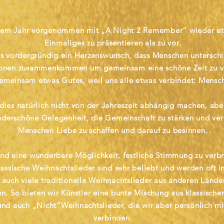
iesem Jahr vorgenommen mit „A Night 2 Remember“ wieder e
Einmaliges zu präsentieren als zu vor.
t es vordergründig ein Herzenswunsch, dass Menschen untersch
ionen zusammenkommen um gemeinsam eine schöne Zeit zu ve
emeinsam etwas Gutes, weil uns alle etwas verbindet: Mensch
dies natürlich nicht von der Jahreszeit abhängig machen, abe
nderschöne Gelegenheit, die Gemeinschaft zu stärken und ve
Menschen Liebe zu schaffen und darauf zu besinnen.
ind eine wunderbare Möglichkeit, festliche Stimmung zu verb
ssische Weihnachtslieder sind sehr beliebt und werden oft i
 auch viele traditionelle Weihnachtslieder aus anderen Länder
n. So bieten wir Künstler eine bunte Mischung aus klassische
nd auch „Nicht“Weihnachtslieder, die wir aber persönlich mi
verbinden.