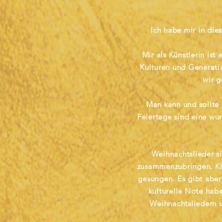
Ich habe mir in d
Mir als Künstlerin is
Kulturen und Generat
wir g
Man kann und sollte 
Feiertage sind eine wu
Weihnachtslieder s
zusammenzubringen. Kla
gesungen. Es gibt aber
kulturelle Note habe
Weihnachtsliedern u