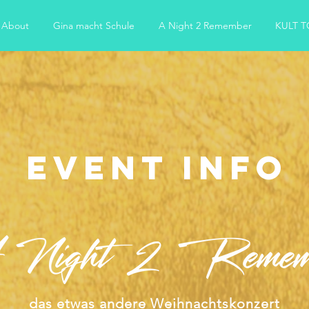
About
Gina macht Schule
A Night 2 Remember
KULT 
Event Info
das etwas andere Weihnachtskonzert